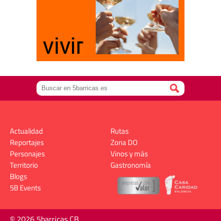
Actualidad
Rutas
Reportajes
Zona DO
Personajes
Vinos y más
Territorio
Gastronomía
Blogs
5B Events
© 2026 5barricas CB