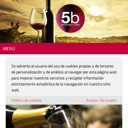
MENÚ
Inicio
>
Actualidad
> Valencia acepta el reto de tardear con cava: ¡Aforo
Completo!
Se advierte al usuario del uso de cookies propias y de terceros
de personalización y de análisis al navegar por esta página web
Valencia acepta el reto de tardear con
para mejorar nuestros servicios y recopilar información
cava: ¡Aforo Completo!
estrictamente estadística de la navegación en nuestro sitio
web.
19 noviembre, 2021
Política de cookies
Acepto
·
No acepto