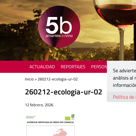
ACTUALIDAD
REPORTAJES
PERSONAJES
ENOTU
Se advierte
análisis al
Inicio
> 260212-ecologia-ur-02
información
260212-ecologia-ur-02
Política de
12 febrero, 2026