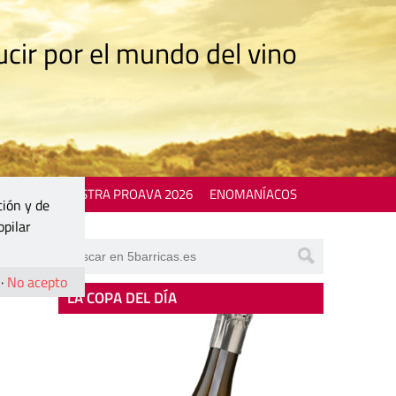
cir por el mundo del vino
 EVENTS
MOSTRA PROAVA 2026
ENOMANÍACOS
ción y de
opilar
·
No acepto
LA COPA DEL DÍA