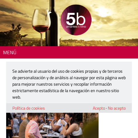
MENÚ
Inicio
> 360407-urbanitas-del-vino
Se advierte al usuario del uso de cookies propias y de terceros
360407-urbanitas-del-vino
de personalización y de análisis al navegar por esta página web
para mejorar nuestros servicios y recopilar información
estrictamente estadística de la navegación en nuestro sitio
7 abril, 2026
web.
Política de cookies
Acepto
·
No acepto