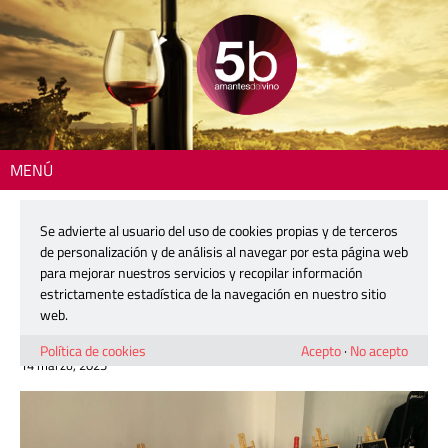
MENÚ
Inicio
>
Zona DO
> Utiel-Requena dispara su «gran mascletà» con una
cata de sus vinos seleccionados
Se advierte al usuario del uso de cookies propias y de terceros
de personalización y de análisis al navegar por esta página web
Utiel-Requena dispara su «gran
para mejorar nuestros servicios y recopilar información
mascletà» con una cata de sus
estrictamente estadística de la navegación en nuestro sitio
vinos seleccionados
web.
Política de cookies
Acepto
·
No acepto
14 marzo, 2025