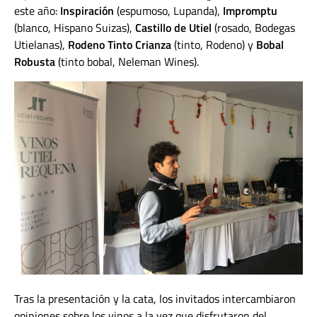
este año:
Inspiración
(espumoso, Lupanda),
Impromptu
(blanco, Hispano Suizas),
Castillo de Utiel
(rosado, Bodegas
Utielanas),
Rodeno Tinto Crianza
(tinto, Rodeno) y
Bobal
Robusta
(tinto bobal, Neleman Wines).
Tras la presentación y la cata, los invitados intercambiaron
opiniones sobre los vinos a la vez que disfrutaron del