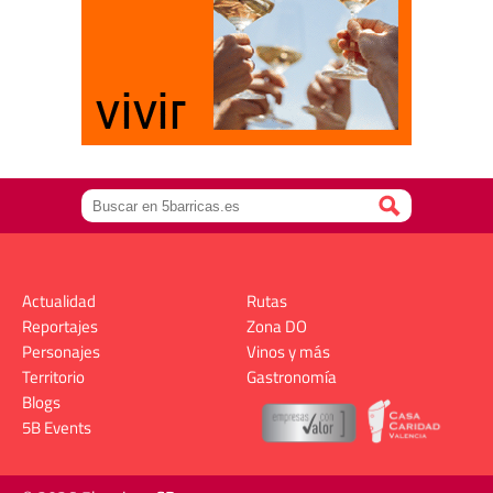
Actualidad
Rutas
Reportajes
Zona DO
Personajes
Vinos y más
Territorio
Gastronomía
Blogs
5B Events