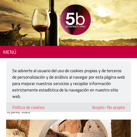
MENÚ
Inicio
>
Actualidad
> Utiel reabre sus Bodegas Subterráneas y recupera
su joya vitivinícola bajo tierra
Se advierte al usuario del uso de cookies propias y de terceros
de personalización y de análisis al navegar por esta página web
Utiel reabre sus Bodegas
para mejorar nuestros servicios y recopilar información
Subterráneas y recupera su joya
estrictamente estadística de la navegación en nuestro sitio
vitivinícola bajo tierra
web.
Política de cookies
Acepto
·
No acepto
10 junio, 2026