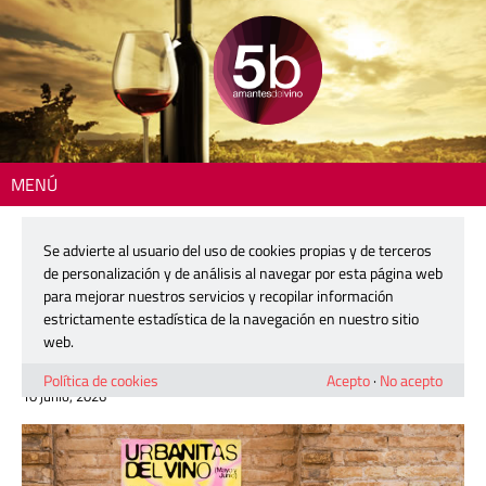
MENÚ
Inicio
>
Actualidad
> URbanitas en modo Tardeo City Lover: música, vino
y gastronomía al cielo de València
Se advierte al usuario del uso de cookies propias y de terceros
de personalización y de análisis al navegar por esta página web
URbanitas en modo Tardeo City Lover:
para mejorar nuestros servicios y recopilar información
música, vino y gastronomía al cielo de
estrictamente estadística de la navegación en nuestro sitio
València
web.
Política de cookies
Acepto
·
No acepto
10 junio, 2026