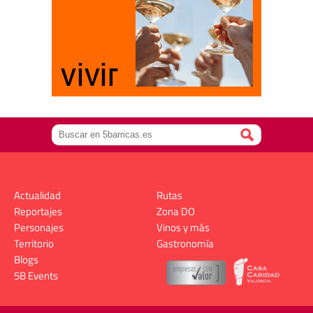
Actualidad
Rutas
Reportajes
Zona DO
Personajes
Vinos y más
Territorio
Gastronomía
Blogs
5B Events