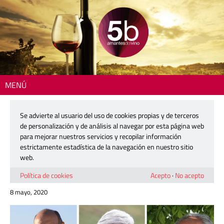
MENÚ
Inicio
>
Reportajes
> Tres gurús en una maravillosa ‘Ribera’
Se advierte al usuario del uso de cookies propias y de terceros
Tres gurús en una maravillosa
de personalización y de análisis al navegar por esta página web
‘Ribera’
para mejorar nuestros servicios y recopilar información
estrictamente estadística de la navegación en nuestro sitio
web.
Toni Sarrión, José Moro y Juan Luis Cañas, en Ribera del
Duero
Política de cookies
Acepto
·
No acepto
8 mayo, 2020