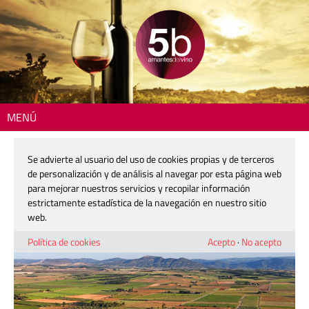
MENÚ
Inicio
>
Reportajes
> Terres dels Alforins: la tierra que respira en vino
Se advierte al usuario del uso de cookies propias y de terceros
Terres dels Alforins: la tierra que
de personalización y de análisis al navegar por esta página web
respira en vino
para mejorar nuestros servicios y recopilar información
estrictamente estadística de la navegación en nuestro sitio
web.
18 febrero, 2026
Política de cookies
Acepto
·
No acepto