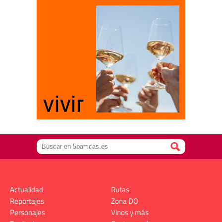
Actualidad
Rutas
Reportajes
Zona DO
Personajes
Vinos y más