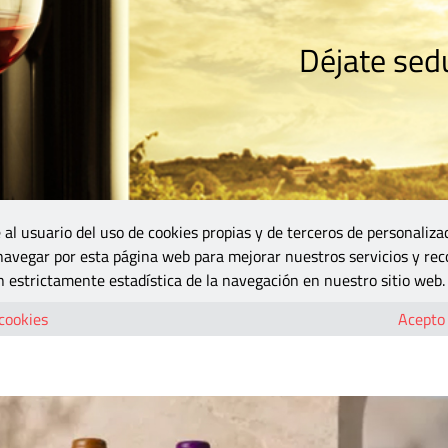
Déjate sedu
RISMO
ZONA DO
VINOS Y MÁS
GASTRONOMÍA
BLOGS
5B
 al usuario del uso de cookies propias y de terceros de personaliza
 navegar por esta página web para mejorar nuestros servicios y rec
os en la guía de Tim Atkin con puntuaciones de hasta 95 puntos
 estrictamente estadística de la navegación en nuestro sitio web.
Viver premiados en la guía de Tim Atkin co
 cookies
Acepto