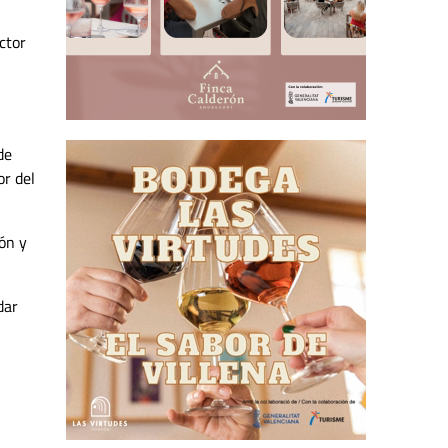
ctor
de
or del
ón y
dar