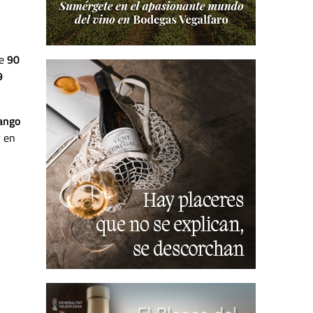
re
90
9
rango
r en