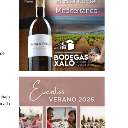
 de
rabajo
tacada