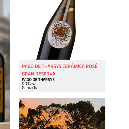
PAGO DE THARSYS CERÁMICA ROSÉ
GRAN RESERVA
PAGO DE THARSYS
DO Cava
Garnacha