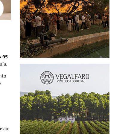
s 95
uía.
nto
o
isaje