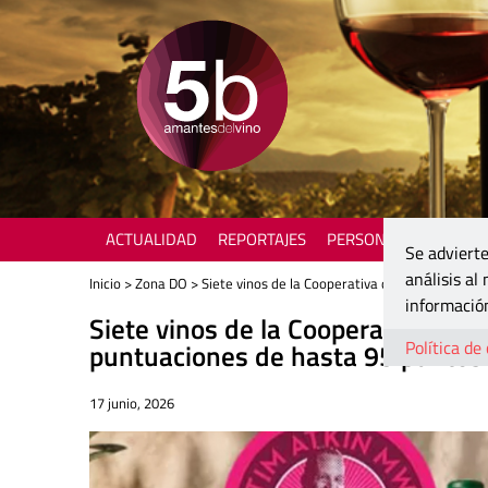
ACTUALIDAD
REPORTAJES
PERSONAJES
ENOTU
Se advierte
análisis al
Inicio
>
Zona DO
> Siete vinos de la Cooperativa de Viver premiad
información
Siete vinos de la Cooperativa de 
Política de
puntuaciones de hasta 95 puntos
17 junio, 2026