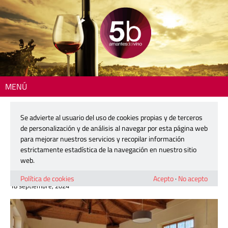
MENÚ
Inicio
>
Actualidad
> Rural Life Spain, un ‘Erasmus rural familiar’ para
combatir la despoblación
Se advierte al usuario del uso de cookies propias y de terceros
de personalización y de análisis al navegar por esta página web
Rural Life Spain, un ‘Erasmus rural
para mejorar nuestros servicios y recopilar información
familiar’ para combatir la
estrictamente estadística de la navegación en nuestro sitio
despoblación
web.
Política de cookies
Acepto
·
No acepto
18 septiembre, 2024