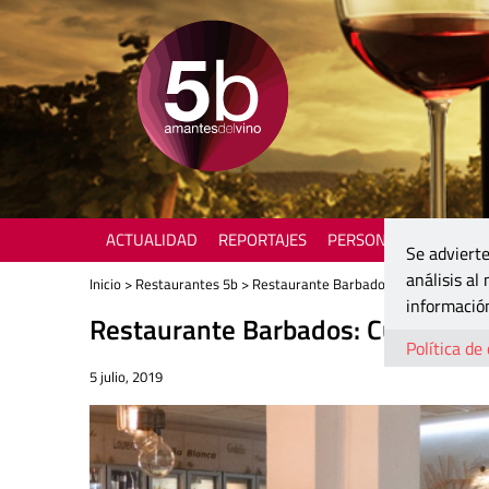
ACTUALIDAD
REPORTAJES
PERSONAJES
ENOTU
Se advierte
análisis al
Inicio
>
Restaurantes 5b
> Restaurante Barbados: Cuando el mar 
información
Restaurante Barbados: Cuando el 
Política de
5 julio, 2019