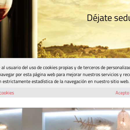
Déjate sedu
RISMO
ZONA DO
VINOS Y MÁS
GASTRONOMÍA
BLOGS
5B
 al usuario del uso de cookies propias y de terceros de personaliza
 navegar por esta página web para mejorar nuestros servicios y rec
habla con fuerza en la mesa
 estrictamente estadística de la navegación en nuestro sitio web.
mar habla con fuerza en la mesa
 cookies
Acepto