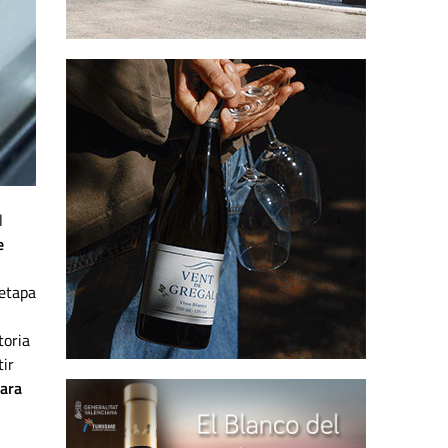
l
e
 etapa
toria
tir
para