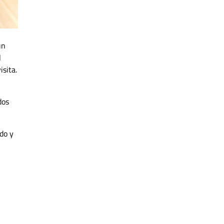
un
l
isita.
dos
do y