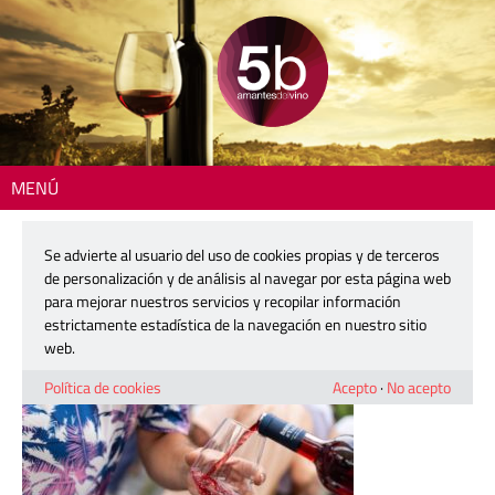
MENÚ
Inicio
> 260609-feria-microbodegas-requena-07
Se advierte al usuario del uso de cookies propias y de terceros
260609-feria-microbodegas-
de personalización y de análisis al navegar por esta página web
requena-07
para mejorar nuestros servicios y recopilar información
estrictamente estadística de la navegación en nuestro sitio
web.
9 junio, 2026
Política de cookies
Acepto
·
No acepto