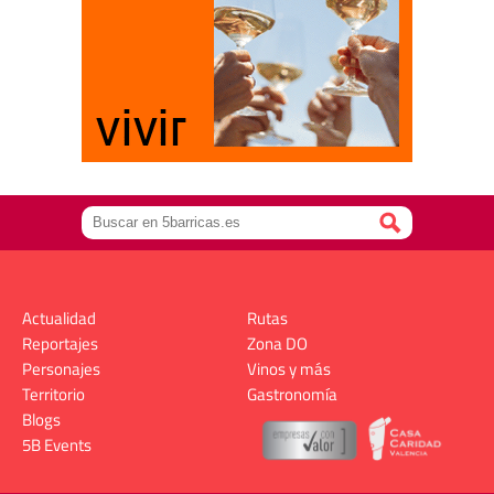
Actualidad
Rutas
Reportajes
Zona DO
Personajes
Vinos y más
Territorio
Gastronomía
Blogs
5B Events