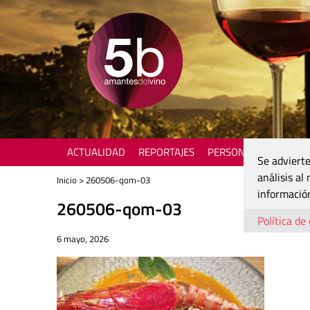
ACTUALIDAD
REPORTAJES
PERSONAJES
ENOTU
Se advierte
análisis al
Inicio
> 260506-qom-03
información
260506-qom-03
Política de
6 mayo, 2026