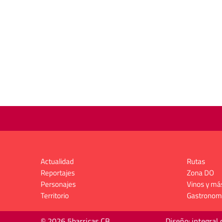
Actualidad
Rutas
Reportajes
Zona DO
Personajes
Vinos y má
Territorio
Gastronom
© 2026 5barricas CB
Diseño: integral