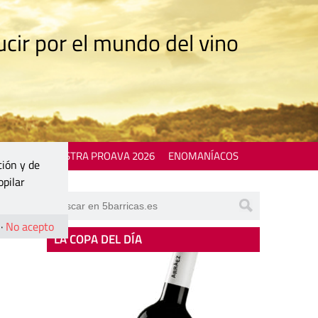
cir por el mundo del vino
 EVENTS
MOSTRA PROAVA 2026
ENOMANÍACOS
ción y de
opilar
·
No acepto
LA COPA DEL DÍA