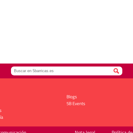
Blogs
5B Events
s
ía
 comunicación
Nota legal
Política de