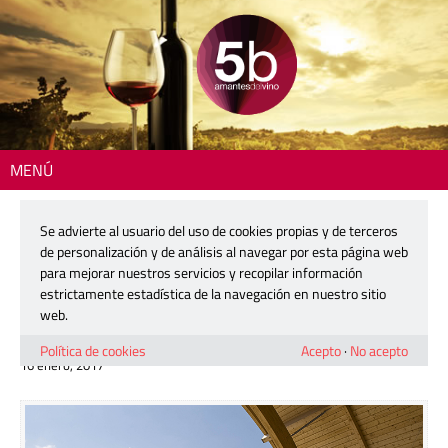
MENÚ
Inicio
>
Actualidad
> Protos propone una visita con cata a ciegas para
parejas con motivo de San Valentín
Se advierte al usuario del uso de cookies propias y de terceros
de personalización y de análisis al navegar por esta página web
Protos propone una visita con cata a
para mejorar nuestros servicios y recopilar información
ciegas para parejas con motivo de
estrictamente estadística de la navegación en nuestro sitio
San Valentín
web.
Política de cookies
Acepto
·
No acepto
16 enero, 2017