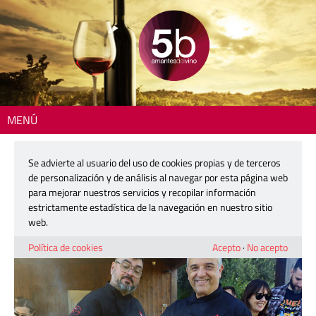
MENÚ
Inicio
>
Gastronomía
> Pacocinillas. Los reyes de las brasas
Se advierte al usuario del uso de cookies propias y de terceros
Pacocinillas. Los reyes de las brasas
de personalización y de análisis al navegar por esta página web
para mejorar nuestros servicios y recopilar información
estrictamente estadística de la navegación en nuestro sitio
6 noviembre, 2024
web.
Política de cookies
Acepto
·
No acepto