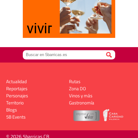
Actualidad
Rutas
Reportajes
Zona DO
Personajes
Vinos y más
Territorio
Gastronomía
Blogs
5B Events
© 2026 5barricas CB