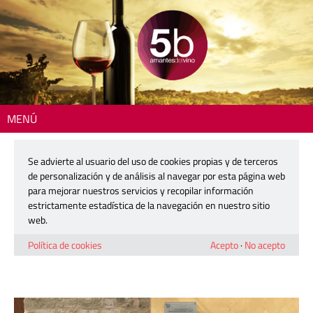
MENÚ
Inicio
>
DO Cigales
> Pablo Sáez es el nuevo presidente de la D.O. Cigales
Se advierte al usuario del uso de cookies propias y de terceros
Pablo Sáez es el nuevo presidente de
de personalización y de análisis al navegar por esta página web
la D.O. Cigales
para mejorar nuestros servicios y recopilar información
estrictamente estadística de la navegación en nuestro sitio
web.
18 febrero, 2022
Política de cookies
Acepto
·
No acepto
5b