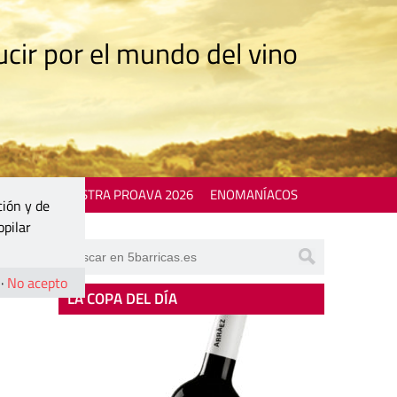
cir por el mundo del vino
 EVENTS
MOSTRA PROAVA 2026
ENOMANÍACOS
ción y de
opilar
·
No acepto
LA COPA DEL DÍA