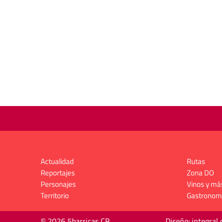
Actualidad
Rutas
Reportajes
Zona DO
Personajes
Vinos y má
Territorio
Gastronom
© 2026 5barricas CB
Diseño: integral