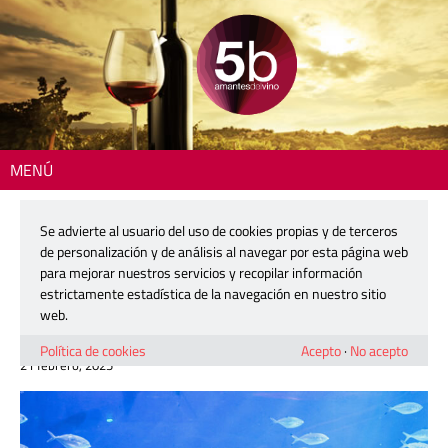
MENÚ
Inicio
>
Gastronomía
> Mustiguillo y Restaurante Submarino: vive un
maridaje mediterráneo en el acuario más grande de Europa
Se advierte al usuario del uso de cookies propias y de terceros
de personalización y de análisis al navegar por esta página web
Mustiguillo y Restaurante Submarino:
para mejorar nuestros servicios y recopilar información
vive un maridaje mediterráneo en el
estrictamente estadística de la navegación en nuestro sitio
acuario más grande de Europa
web.
Política de cookies
Acepto
·
No acepto
21 febrero, 2025