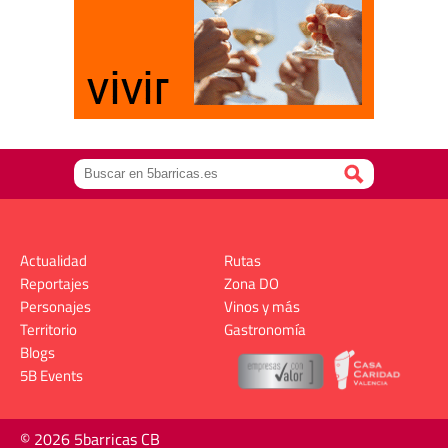
Actualidad
Rutas
Reportajes
Zona DO
Personajes
Vinos y más
Territorio
Gastronomía
Blogs
5B Events
© 2026 5barricas CB