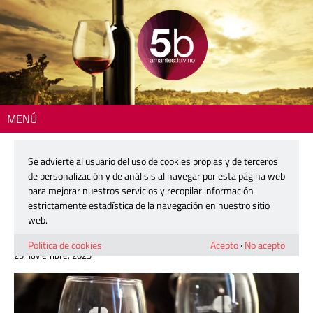
MENÚ
Inicio
>
Actualidad
> Mercader enciende la Navidad con un espectacular
Festival del Cava de Requena
Se advierte al usuario del uso de cookies propias y de terceros
de personalización y de análisis al navegar por esta página web
Mercader enciende la Navidad con un
para mejorar nuestros servicios y recopilar información
espectacular Festival del Cava de
estrictamente estadística de la navegación en nuestro sitio
Requena
web.
Política de cookies
Acepto
·
No acepto
25 noviembre, 2025