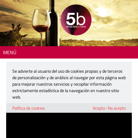
MENÚ
Inicio
>
Actualidad
> Materia, el bobal eterno que nace en las entrañas
de Chozas Carrascal
Se advierte al usuario del uso de cookies propias y de terceros
de personalización y de análisis al navegar por esta página web
Materia, el bobal eterno que nace en
para mejorar nuestros servicios y recopilar información
las entrañas de Chozas Carrascal
estrictamente estadística de la navegación en nuestro sitio
web.
14 noviembre, 2023
Política de cookies
Acepto
·
No acepto