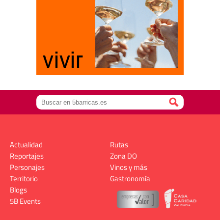
Actualidad
Rutas
Reportajes
Zona DO
Personajes
Vinos y más
Territorio
Gastronomía
Blogs
5B Events