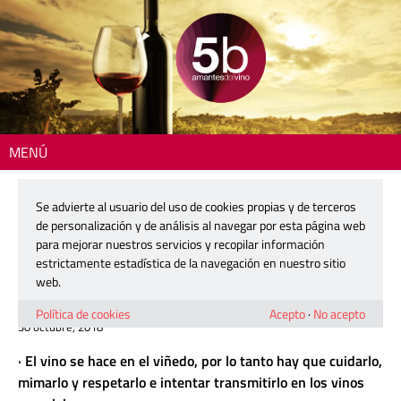
MENÚ
Inicio
>
Zona DO
> María Pinacho, de Traslanzas: «España es un país
riquísimo en diversidad y calidad enológica»
Se advierte al usuario del uso de cookies propias y de terceros
de personalización y de análisis al navegar por esta página web
María Pinacho, de Traslanzas:
para mejorar nuestros servicios y recopilar información
«España es un país riquísimo en
estrictamente estadística de la navegación en nuestro sitio
diversidad y calidad enológica»
web.
Política de cookies
Acepto
·
No acepto
30 octubre, 2018
· El vino se hace en el viñedo, por lo tanto hay que cuidarlo,
mimarlo y respetarlo e intentar transmitirlo en los vinos