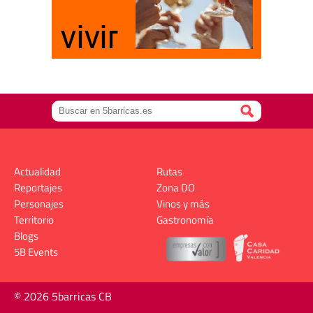
Actualidad
Rutas
Reportajes
Zona DO
Personajes
Vinos y más
Territorio
Gastronomía
Blogs
5B Events
© 2026 5barricas CB