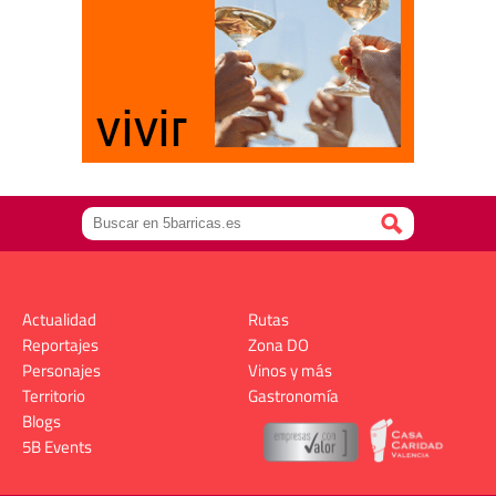
Actualidad
Rutas
Reportajes
Zona DO
Personajes
Vinos y más
Territorio
Gastronomía
Blogs
5B Events