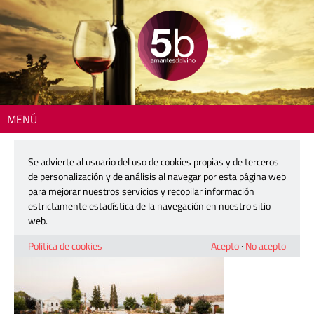
MENÚ
Inicio
> 260702-evento-maridaje-musica-finca-calderon
Se advierte al usuario del uso de cookies propias y de terceros
260702-evento-maridaje-musica-
de personalización y de análisis al navegar por esta página web
finca-calderon
para mejorar nuestros servicios y recopilar información
estrictamente estadística de la navegación en nuestro sitio
web.
2 julio, 2026
Política de cookies
Acepto
·
No acepto