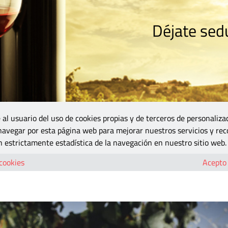
Déjate sedu
RISMO
ZONA DO
VINOS Y MÁS
GASTRONOMÍA
BLOGS
5B
 al usuario del uso de cookies propias y de terceros de personaliza
 navegar por esta página web para mejorar nuestros servicios y rec
 cuela en el ‘Top 100 vinos del año’ de Wine Spectator
 estrictamente estadística de la navegación en nuestro sitio web.
Ibéricas se cuela en el ‘Top 100 vinos del
 cookies
Acepto