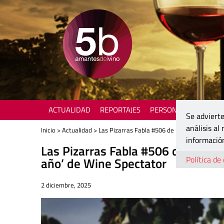
ACTUALIDAD
REPORTAJES
PERSONAJES
ENOTU
Se advierte
análisis al
Inicio
>
Actualidad
> Las Pizarras Fabla #506 de Raíces Ibéricas se
información
Las Pizarras Fabla #506 de Raíces 
Política de
año’ de Wine Spectator
2 diciembre, 2025