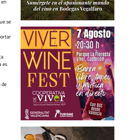
e en
que se
portar
ta
a es
s de