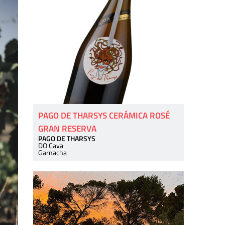
PAGO DE THARSYS CERÁMICA ROSÉ
GRAN RESERVA
PAGO DE THARSYS
DO Cava
Garnacha