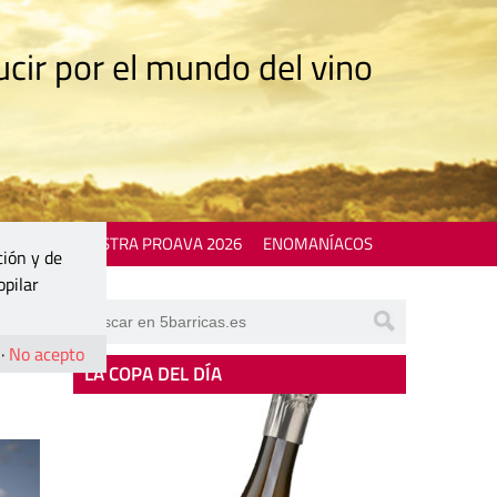
cir por el mundo del vino
 EVENTS
MOSTRA PROAVA 2026
ENOMANÍACOS
ción y de
opilar
·
No acepto
LA COPA DEL DÍA