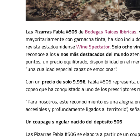
Las Pizarras Fabla #506
de
Bodegas Raíces Ibéricas
,
mayoritariamente con garnacha tinta, ha sido incluido
revista estadounidense
Wine Spectator
.
Solo ocho vi
reconoce a los
vinos más destacados del mundo
atend
puntos, un precio equilibrado, disponibilidad en el m
“una cualidad especial capaz de emocionar”.
Con un
precio de solo 9,95€
,
Fabla #506
representa un
copeo que ha conquistado a uno de los prescriptores 
“Para nosotros, este reconocimiento es una alegría 
accesibles y profundamente ligados al territorio
”, señ
Un coupage singular nacido del depósito 506
Las Pizarras Fabla #506 se elabora a partir de un cou