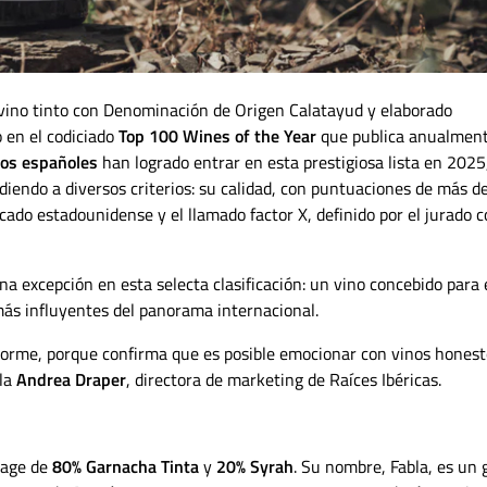
 vino tinto con Denominación de Origen Calatayud y elaborado
 en el codiciado
Top 100 Wines of the Year
que publica anualment
nos españoles
han logrado entrar en esta prestigiosa lista en 2025
iendo a diversos criterios: su calidad, con puntuaciones de más d
ercado estadounidense y el llamado
factor
X
, definido por el jurado 
a excepción en esta selecta clasificación: un vino concebido para 
más influyentes del panorama internacional.
enorme, porque confirma que
es posible emocionar con vinos honest
ala
Andrea Draper
, directora de marketing de Raíces Ibéricas.
page de
80% Garnacha Tinta
y
20% Syrah
. Su nombre,
Fabla
, es un 