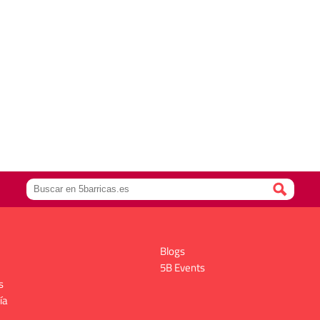
Blogs
5B Events
s
ía