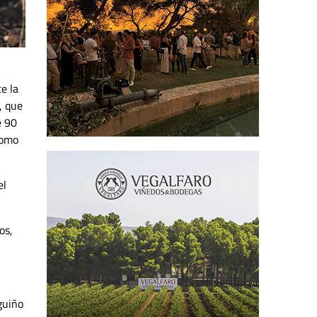
e la
, que
e 90
como
el
os,
guiño