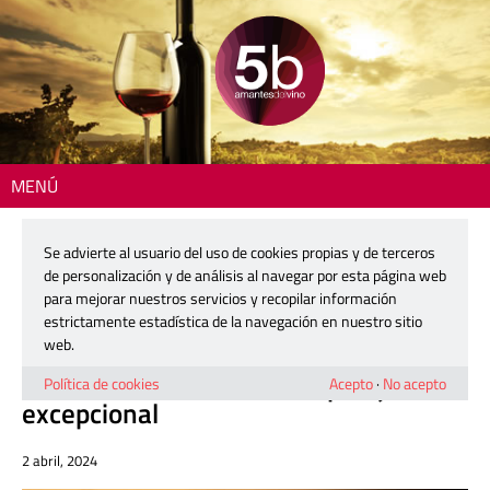
MENÚ
Inicio
>
Actualidad
> Ladrón de Lunas: un proyecto creciente asentado
en un paraje excepcional
Se advierte al usuario del uso de cookies propias y de terceros
de personalización y de análisis al navegar por esta página web
Mostra PROAVA 2024
para mejorar nuestros servicios y recopilar información
estrictamente estadística de la navegación en nuestro sitio
web.
Ladrón de Lunas: un proyecto
creciente asentado en un paraje
Política de cookies
Acepto
·
No acepto
excepcional
2 abril, 2024