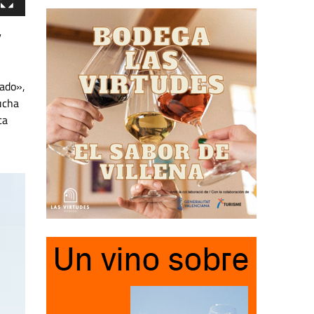
y
lado»,
ucha
ca