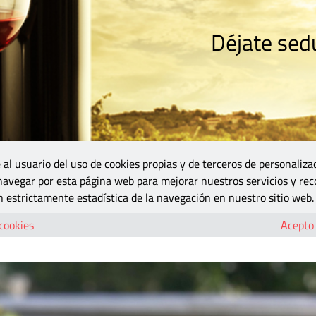
Déjate sedu
RISMO
ZONA DO
VINOS Y MÁS
GASTRONOMÍA
BLOGS
5B
 al usuario del uso de cookies propias y de terceros de personaliza
 navegar por esta página web para mejorar nuestros servicios y rec
 Figuera con un óptimo chardonnay
 estrictamente estadística de la navegación en nuestro sitio web.
 Font de la Figuera con un óptimo chardon
 cookies
Acepto