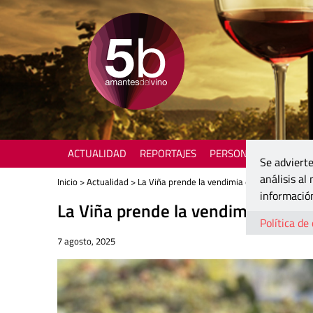
ACTUALIDAD
REPORTAJES
PERSONAJES
ENOTU
Se advierte
análisis al
Inicio
>
Actualidad
> La Viña prende la vendimia en La Font de la
información
La Viña prende la vendimia en La
Política de
7 agosto, 2025