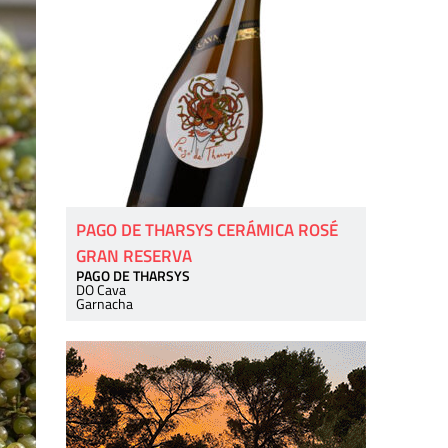
PAGO DE THARSYS CERÁMICA ROSÉ
GRAN RESERVA
PAGO DE THARSYS
DO Cava
Garnacha