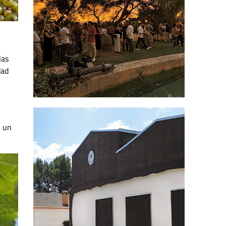
las
dad
, un