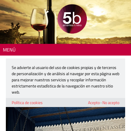
MENÚ
Inicio
>
Actualidad
> La perfecta cena en armonía de Borgia y los vinos
de Toni Sarrión
Se advierte al usuario del uso de cookies propias y de terceros
de personalización y de análisis al navegar por esta página web
La perfecta cena en armonía de
para mejorar nuestros servicios y recopilar información
Borgia y los vinos de Toni Sarrión
estrictamente estadística de la navegación en nuestro sitio
web.
24 febrero, 2025
Política de cookies
Acepto
·
No acepto