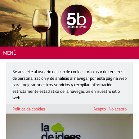
MENÚ
Inicio
>
Reportajes
> La Nube de Ideas, o el sueño de crear marcas
inolvidables
Se advierte al usuario del uso de cookies propias y de terceros
de personalización y de análisis al navegar por esta página web
La Nube de Ideas, o el sueño de crear
para mejorar nuestros servicios y recopilar información
marcas inolvidables
estrictamente estadística de la navegación en nuestro sitio
web.
18 abril, 2024
Política de cookies
Acepto
·
No acepto