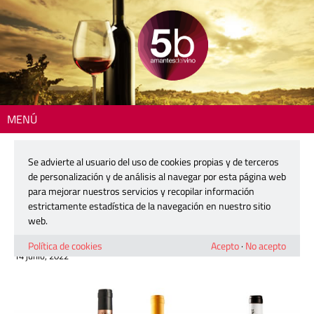
MENÚ
Inicio
>
DO Alicante
> La lista de reconocimientos internacionales a los
Vinos DOP Alicante sigue creciendo
Se advierte al usuario del uso de cookies propias y de terceros
de personalización y de análisis al navegar por esta página web
La lista de reconocimientos
para mejorar nuestros servicios y recopilar información
internacionales a los Vinos DOP
estrictamente estadística de la navegación en nuestro sitio
Alicante sigue creciendo
web.
Política de cookies
Acepto
·
No acepto
14 junio, 2022