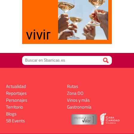
Actualidad
Rutas
Reportajes
Zona DO
Personajes
Vinos y más
Territorio
Gastronomía
Blogs
5B Events