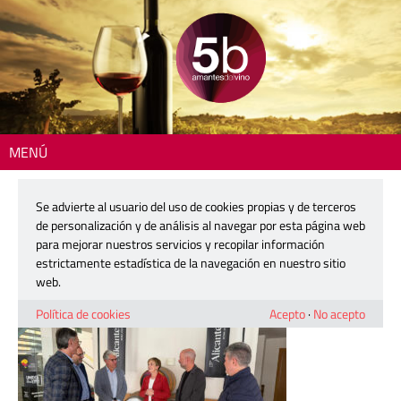
MENÚ
Inicio
> 260420-marian-cano-enoturismo-dop-alicante
Se advierte al usuario del uso de cookies propias y de terceros
260420-marian-cano-enoturismo-
de personalización y de análisis al navegar por esta página web
dop-alicante
para mejorar nuestros servicios y recopilar información
estrictamente estadística de la navegación en nuestro sitio
web.
20 abril, 2026
Política de cookies
Acepto
·
No acepto