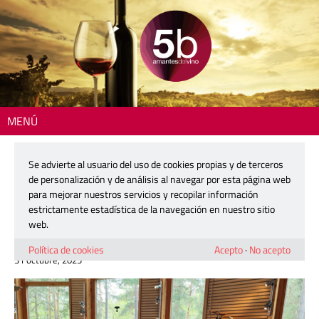
MENÚ
Inicio
>
Actualidad
> La Escuela de Viticultura y Enología de Requena
refuerza su programa para el aprendizaje en el extranjero
Se advierte al usuario del uso de cookies propias y de terceros
de personalización y de análisis al navegar por esta página web
La Escuela de Viticultura y Enología
para mejorar nuestros servicios y recopilar información
de Requena refuerza su programa
estrictamente estadística de la navegación en nuestro sitio
para el aprendizaje en el extranjero
web.
Política de cookies
Acepto
·
No acepto
31 octubre, 2025