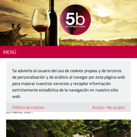
MENÚ
Inicio
>
DOC Rioja
> La Cata del Barrio de la Estación pospone su 4ª
edición para junio de 2022
Se advierte al usuario del uso de cookies propias y de terceros
de personalización y de análisis al navegar por esta página web
La Cata del Barrio de la Estación
para mejorar nuestros servicios y recopilar información
pospone su 4ª edición para junio de
estrictamente estadística de la navegación en nuestro sitio
2022
web.
Política de cookies
Acepto
·
No acepto
22 marzo, 2021