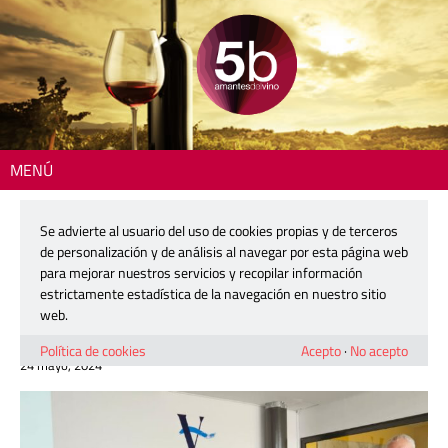
MENÚ
Inicio
>
Actualidad
> Jornadas Técnicas de la DO Valencia: uvas
ancestrales, cambio climático y retos del mercado
Se advierte al usuario del uso de cookies propias y de terceros
de personalización y de análisis al navegar por esta página web
Jornadas Técnicas de la DO Valencia:
para mejorar nuestros servicios y recopilar información
uvas ancestrales, cambio climático y
estrictamente estadística de la navegación en nuestro sitio
retos del mercado
web.
Política de cookies
Acepto
·
No acepto
24 mayo, 2024