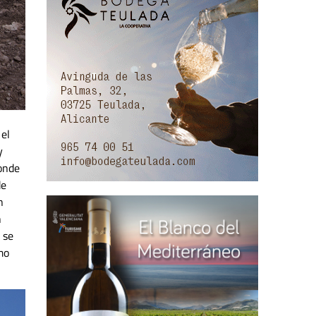
 el
y
donde
de
n
n
 se
mo