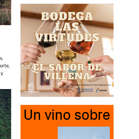
s.
orte,
 y