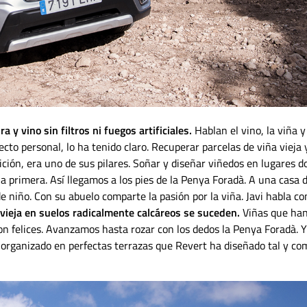
a y vino sin filtros ni fuegos artificiales.
Hablan el vino, la viña y
to personal, lo ha tenido claro. Recuperar parcelas de viña vieja 
ición, era uno de sus pilares. Soñar y diseñar viñedos en lugares 
a primera. Así llegamos a los pies de la Penya Foradà. A una casa 
e niño. Con su abuelo comparte la pasión por la viña. Javi habla co
vieja en suelos radicalmente calcáreos se suceden.
Viñas que ha
on felices. Avanzamos hasta rozar con los dedos la Penya Foradà. Y
 organizado en perfectas terrazas que Revert ha diseñado tal y co