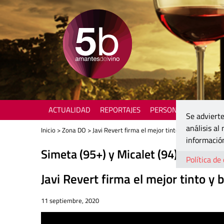
ACTUALIDAD
REPORTAJES
PERSONAJES
ENOTU
Se advierte
análisis al
Inicio
>
Zona DO
> Javi Revert firma el mejor tinto y blanco de la
información
Simeta (95+) y Micalet (94)
Política de
Javi Revert firma el mejor tinto y
11 septiembre, 2020