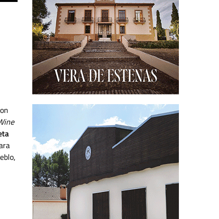
ron
Wine
eta
ara
eblo,