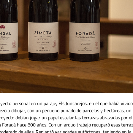
cto personal en un paraje, Els Juncarejos, en el que había vivido
ezó a dibujar, con un pequeño puñado de parcelas y hectáreas, un
oyecto debían jugar un papel estelar las terrazas abrazadas por el
ya Foradà hace 800 años. Con un arduo trabajo recuperó esas terra
derado de ellas. Replantó variedades autóctonas, teniendo en la 