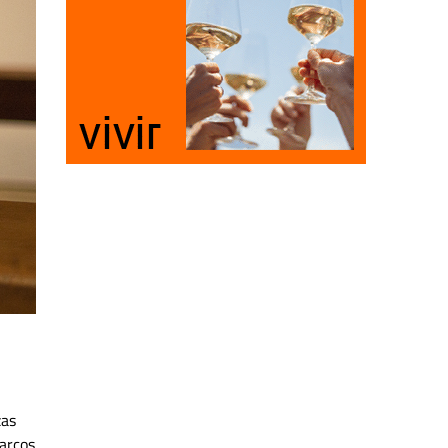
zas
arcos