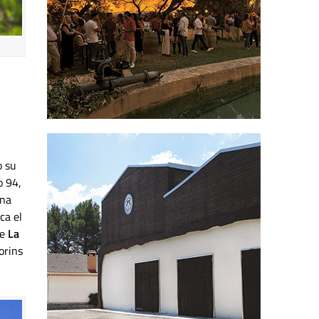
o su
o 94,
una
ca el
de
La
orins