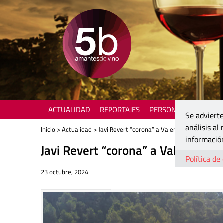
ACTUALIDAD
REPORTAJES
PERSONAJES
ENOTU
Se advierte
análisis al
Inicio
>
Actualidad
> Javi Revert “corona” a Valencia con los 96 p
información
Javi Revert “corona” a Valencia c
Política de
23 octubre, 2024