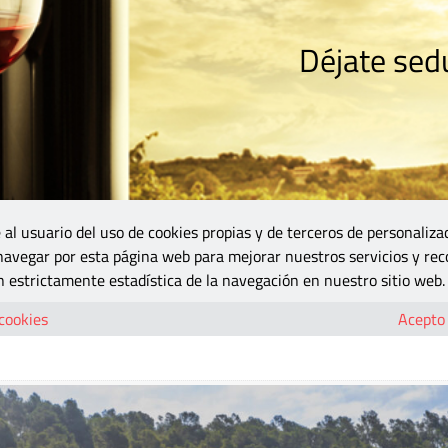
Déjate sedu
RISMO
ZONA DO
VINOS Y MÁS
GASTRONOMÍA
BLOGS
5B
 al usuario del uso de cookies propias y de terceros de personaliza
 navegar por esta página web para mejorar nuestros servicios y rec
untos Peñín de Simeta
 estrictamente estadística de la navegación en nuestro sitio web.
on los 96 puntos Peñín de Simeta
 cookies
Acepto