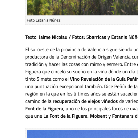
Foto Estanis Núñez
Texto: Jaime Nicolau / Fotos: 5barricas y Estanis Núñ
El suroeste de la provincia de Valencia sigue siendo u
productora de la Denominación de Origen Valencia cue
tradición y hacer las cosas con mimo y esmero. Entre el
Figuera que cinceló su sueño en la viña dónde un día t
tinto Simeta como el
Vino Revelación de la Guía Peñ
una puntuación excepcional también. Dice Peñín de Jav
región en la que en los últimos años se están suced
camino de la
recuperación de viejos viñedos
de varied
Font de la Figuera
, uno de los principales focos de uv
que une
La Font de la Figuera
,
Moixent
y
Fontanars d