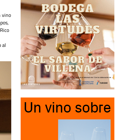
n vino
pos,
 Rico
 al