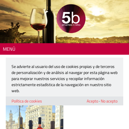
MENÚ
Inicio
> 260313-balcon-fallero-do-ur-2
Se advierte al usuario del uso de cookies propias y de terceros
260313-balcon-fallero-do-ur-2
de personalización y de análisis al navegar por esta página web
para mejorar nuestros servicios y recopilar información
estrictamente estadística de la navegación en nuestro sitio
13 marzo, 2026
web.
Política de cookies
Acepto
·
No acepto