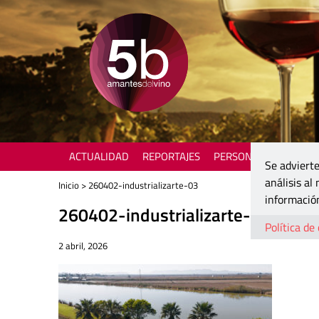
ACTUALIDAD
REPORTAJES
PERSONAJES
ENOTU
Se advierte
análisis al
Inicio
> 260402-industrializarte-03
información
260402-industrializarte-03
Política de
2 abril, 2026