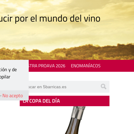
cir por el mundo del vino
 EVENTS
MOSTRA PROAVA 2026
ENOMANÍACOS
ción y de
opilar
·
No acepto
LA COPA DEL DÍA