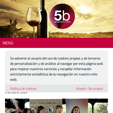
MENÚ
Inicio
>
Actualidad
> Gastroalmuerzos 2024: cerca de 100 locales
celebran la tradición de «l’esmorzar» en la Comunitat
Se advierte al usuario del uso de cookies propias y de terceros
de personalización y de análisis al navegar por esta página web
Gastroalmuerzos 2024: cerca de 100
para mejorar nuestros servicios y recopilar información
locales celebran la tradición de
estrictamente estadística de la navegación en nuestro sitio
«l’esmorzar» en la Comunitat
web.
Política de cookies
Acepto
·
No acepto
2 octubre, 2024