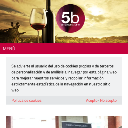
MENÚ
Inicio
>
Zona DO
> Fuego y Vino, esencia de Valencia en el Mercado de
Colón
Se advierte al usuario del uso de cookies propias y de terceros
de personalización y de análisis al navegar por esta página web
Fuego y Vino, esencia de Valencia en
para mejorar nuestros servicios y recopilar información
el Mercado de Colón
estrictamente estadística de la navegación en nuestro sitio
web.
3 marzo, 2015
Política de cookies
Acepto
·
No acepto