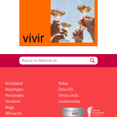
Actualidad
Rutas
Reportajes
Zona DO
Personajes
Vinos y más
Territorio
Gastronomía
Blogs
5B Events