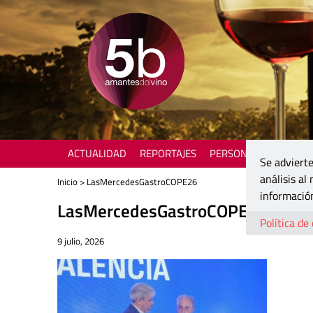
ACTUALIDAD
REPORTAJES
PERSONAJES
ENOTU
Se advierte
análisis al
Inicio
> LasMercedesGastroCOPE26
información
LasMercedesGastroCOPE26
Política de
9 julio, 2026