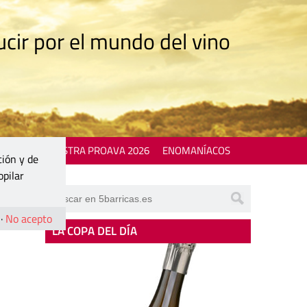
cir por el mundo del vino
 EVENTS
MOSTRA PROAVA 2026
ENOMANÍACOS
ción y de
opilar
·
No acepto
LA COPA DEL DÍA