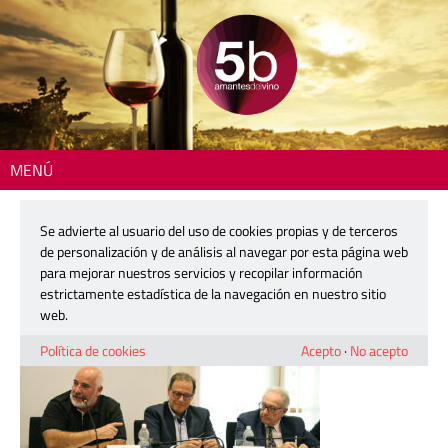
MENÚ
Inicio
> 260602-homenaje-felix-cuartero-07
Se advierte al usuario del uso de cookies propias y de terceros
260602-homenaje-felix-cuartero-07
de personalización y de análisis al navegar por esta página web
para mejorar nuestros servicios y recopilar información
estrictamente estadística de la navegación en nuestro sitio
2 julio, 2026
web.
Política de cookies
Acepto
·
No acepto