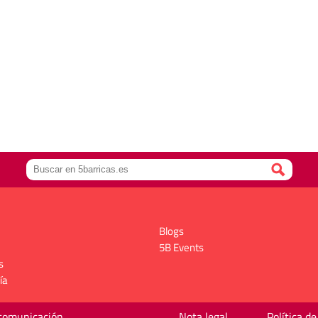
Blogs
5B Events
s
ía
 comunicación
Nota legal
Política de