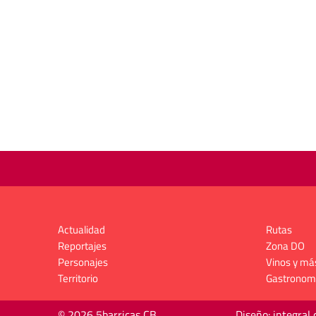
Actualidad
Rutas
Reportajes
Zona DO
Personajes
Vinos y má
Territorio
Gastronom
© 2026 5barricas CB
Diseño: integral