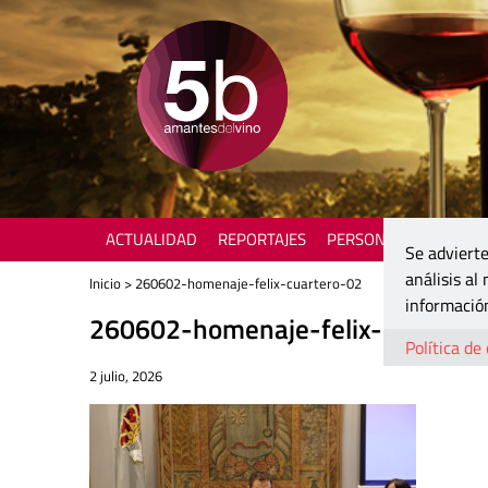
ACTUALIDAD
REPORTAJES
PERSONAJES
ENOTU
Se advierte
análisis al
Inicio
> 260602-homenaje-felix-cuartero-02
información
260602-homenaje-felix-cuartero
Política de
2 julio, 2026