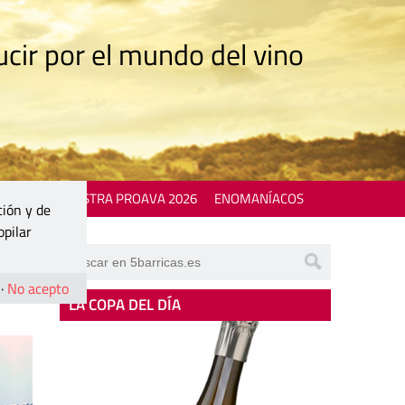
cir por el mundo del vino
 EVENTS
MOSTRA PROAVA 2026
ENOMANÍACOS
ción y de
opilar
·
No acepto
LA COPA DEL DÍA