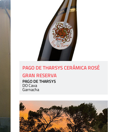
PAGO DE THARSYS CERÁMICA ROSÉ
GRAN RESERVA
PAGO DE THARSYS
DO Cava
Garnacha