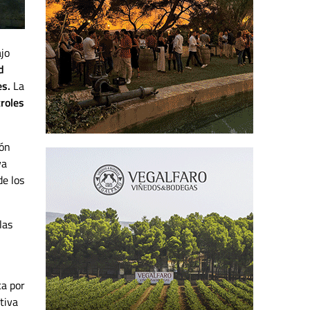
ajo
d
es.
La
troles
ión
va
e los
las
ca por
tiva