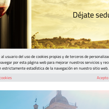
Déjate sedu
RISMO
ZONA DO
VINOS Y MÁS
GASTRONOMÍA
BLOGS
5B
 al usuario del uso de cookies propias y de terceros de personaliza
 navegar por esta página web para mejorar nuestros servicios y rec
 estrictamente estadística de la navegación en nuestro sitio web.
Cigales
 cookies
Acepto