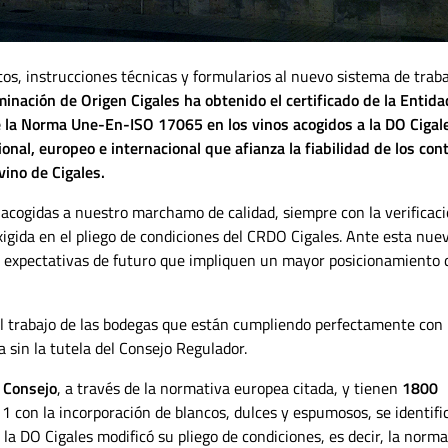
tos, instrucciones técnicas y formularios al nuevo sistema de trab
inación de Origen Cigales
ha obtenido el certificado de la Entida
e la Norma Une-En-ISO 17065 en los vinos acogidos a la DO Cigal
onal, europeo e internacional que afianza la fiabilidad de los con
ino de Cigales.
acogidas a nuestro marchamo de calidad, siempre con la verificac
xigida en el pliego de condiciones del CRDO Cigales. Ante esta nue
 expectativas de futuro que impliquen un mayor posicionamiento d
al trabajo de las bodegas que están cumpliendo perfectamente con 
sin la tutela del Consejo Regulador.
e Consejo
, a través de la normativa europea citada, y tienen
1800
con la incorporación de blancos, dulces y espumosos, se identifi
 la DO Cigales modificó su pliego de condiciones, es decir, la norma