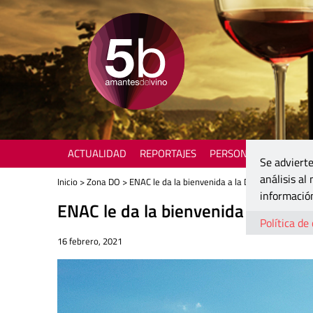
ACTUALIDAD
REPORTAJES
PERSONAJES
ENOTU
Se advierte
análisis al
Inicio
>
Zona DO
> ENAC le da la bienvenida a la DO Cigales
información
ENAC le da la bienvenida a la DO 
Política de
16 febrero, 2021