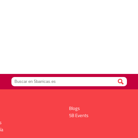
Blogs
5B Events
s
ía