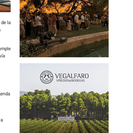
 de la
a
cumple
uía
genda
ra