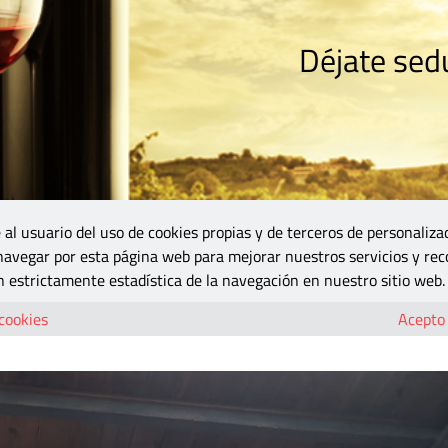
Déjate sedu
RISMO
ZONA DO
VINOS Y MÁS
GASTRONOMÍA
BLOGS
5B
 al usuario del uso de cookies propias y de terceros de personaliza
 navegar por esta página web para mejorar nuestros servicios y rec
reconstrucción de Utiel-Requena
 estrictamente estadística de la navegación en nuestro sitio web.
r para la reconstrucción de Utiel-Requen
 cookies
Acepto