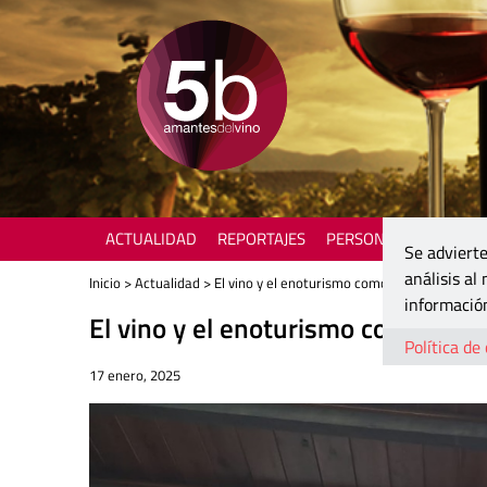
ACTUALIDAD
REPORTAJES
PERSONAJES
ENOTU
Se advierte
análisis al
Inicio
>
Actualidad
> El vino y el enoturismo como motor para la 
información
El vino y el enoturismo como moto
Política de
17 enero, 2025