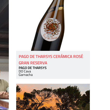
PAGO DE THARSYS CERÁMICA ROSÉ
GRAN RESERVA
PAGO DE THARSYS
DO Cava
Garnacha