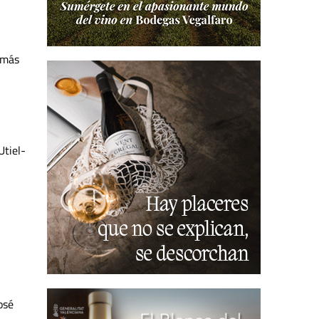
 más
Utiel-
osé