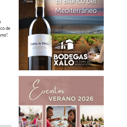
s
ico de
smo”.