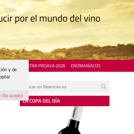
cir por el mundo del vino
 EVENTS
MOSTRA PROAVA 2026
ENOMANÍACOS
ción y de
opilar
·
No acepto
LA COPA DEL DÍA