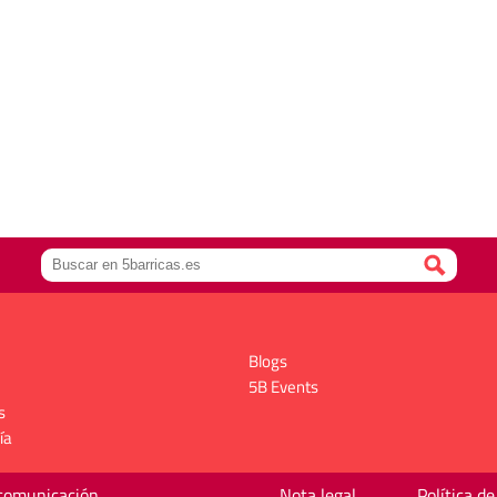
Blogs
5B Events
s
ía
 comunicación
Nota legal
Política de