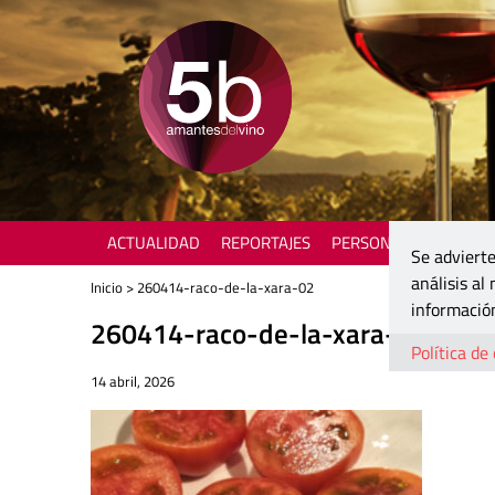
ACTUALIDAD
REPORTAJES
PERSONAJES
ENOTU
Se advierte
análisis al
Inicio
> 260414-raco-de-la-xara-02
información
260414-raco-de-la-xara-02
Política de
14 abril, 2026