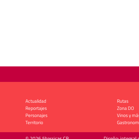
Actualidad
Rutas
Reportajes
Zona DO
Personajes
Vinos y má
Territorio
Gastronom
© 2026 5barricas CB
Diseño: integral