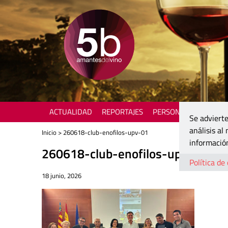
ACTUALIDAD
REPORTAJES
PERSONAJES
ENOTU
Se advierte
análisis al
Inicio
> 260618-club-enofilos-upv-01
información
260618-club-enofilos-upv-01
Política de
18 junio, 2026