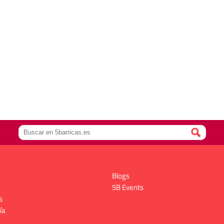
Blogs
5B Events
s
ía