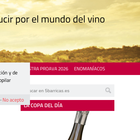
cir por el mundo del vino
 EVENTS
MOSTRA PROAVA 2026
ENOMANÍACOS
ción y de
opilar
·
No acepto
LA COPA DEL DÍA