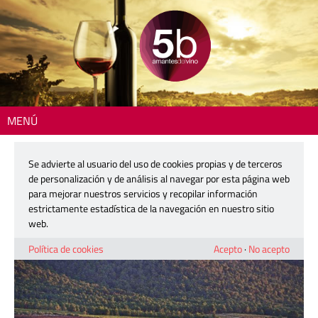
MENÚ
Inicio
>
Actualidad
> El 4 de mayo se estrena la danza más bella de las
uvas olvidadas
Se advierte al usuario del uso de cookies propias y de terceros
de personalización y de análisis al navegar por esta página web
El 4 de mayo se estrena la danza más
para mejorar nuestros servicios y recopilar información
bella de las uvas olvidadas
estrictamente estadística de la navegación en nuestro sitio
web.
2 mayo, 2024
Política de cookies
Acepto
·
No acepto