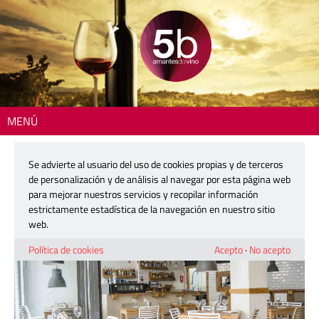
MENÚ
Inicio
>
Dónde comer
> La Tasqueta del Mercat
Se advierte al usuario del uso de cookies propias y de terceros
La Tasqueta del Mercat
de personalización y de análisis al navegar por esta página web
para mejorar nuestros servicios y recopilar información
estrictamente estadística de la navegación en nuestro sitio
web.
Política de cookies
Acepto
·
No acepto