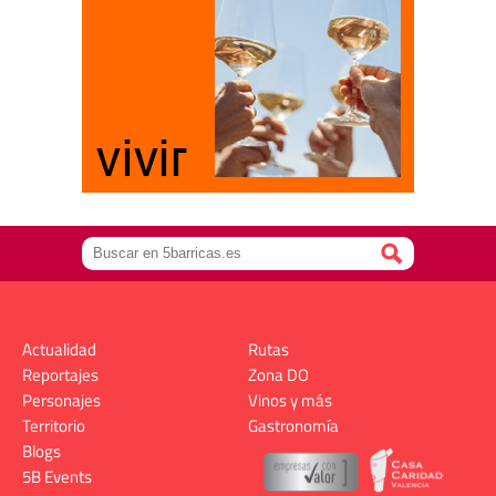
Actualidad
Rutas
Reportajes
Zona DO
Personajes
Vinos y más
Territorio
Gastronomía
Blogs
5B Events