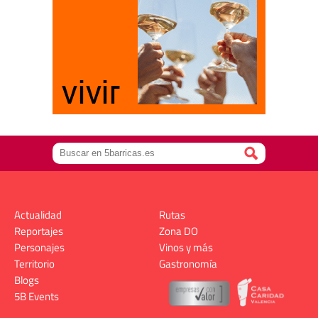
Actualidad
Rutas
Reportajes
Zona DO
Personajes
Vinos y más
Territorio
Gastronomía
Blogs
5B Events