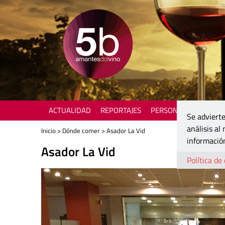
ACTUALIDAD
REPORTAJES
PERSONAJES
ENOTU
Se advierte
análisis al
Inicio
>
Dónde comer
> Asador La Vid
información
Asador La Vid
Política de