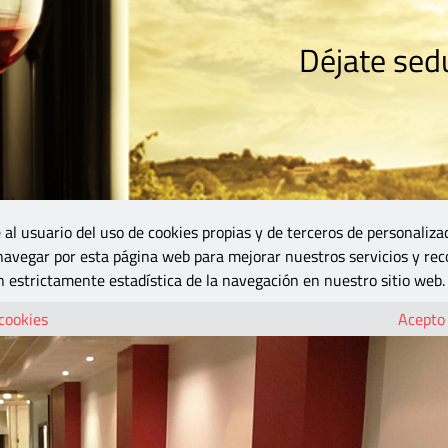
Déjate sedu
RISMO
ZONA DO
VINOS Y MÁS
GASTRONOMÍA
BLOGS
5B
 al usuario del uso de cookies propias y de terceros de personaliza
 navegar por esta página web para mejorar nuestros servicios y rec
 estrictamente estadística de la navegación en nuestro sitio web.
 cookies
Acepto