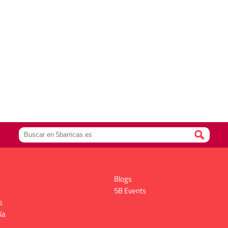
Blogs
5B Events
s
ía