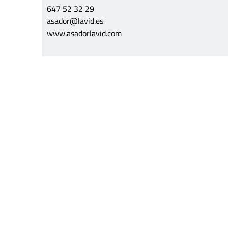
647 52 32 29
asador@lavid.es
www.asadorlavid.com