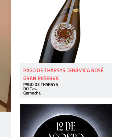
PAGO DE THARSYS CERÁMICA ROSÉ
GRAN RESERVA
PAGO DE THARSYS
DO Cava
Garnacha